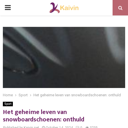
PRIMARY
MENU
Home
Sport
Het geheime leven van snowboardschoenen: onthuld
Sport
Het geheime leven van
snowboardschoenen: onthuld
Published by Kaivin.net
October 14, 2024
0
3705