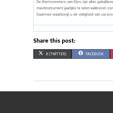
De thermometers van Ebro zijn allen gekalibre
meetinstrument jaarlijks te laten kalibreren zo
Daarmee waarborgt u de veiligheid van uw pro
Share this post:
S
S
X (TWITTER)
FACEBOOK
H
H
A
A
R
R
E
E
O
O
N
N