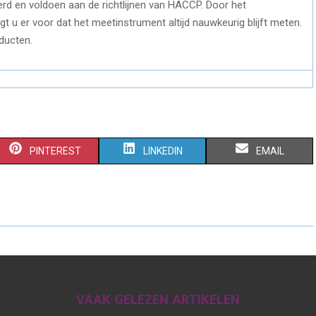
erd en voldoen aan de richtlijnen van HACCP. Door het
rgt u er voor dat het meetinstrument altijd nauwkeurig blijft meten.
ducten.
S
S
S
PINTEREST
LINKEDIN
EMAIL
H
H
H
A
A
A
R
R
R
E
E
E
O
O
O
VAAK GELEZEN ARTIKELEN
N
N
N