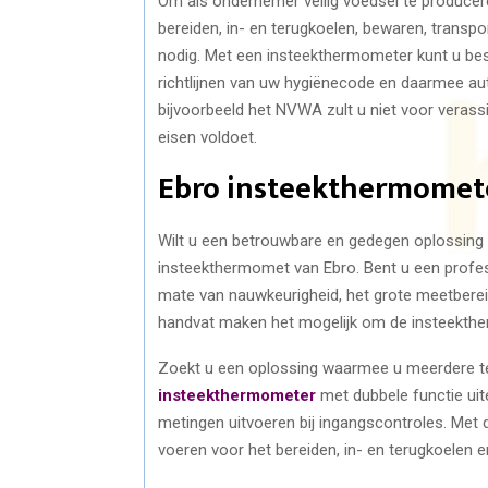
Om als ondernemer veilig voedsel te producer
bereiden, in- en terugkoelen, bewaren, trans
nodig. Met een insteekthermometer kunt u bes
richtlijnen van uw hygiënecode en daarmee aut
bijvoorbeeld het NVWA zult u niet voor veras
eisen voldoet.
Ebro insteekthermomet
Wilt u een betrouwbare en gedegen oplossing 
insteekthermomet van Ebro. Bent u een profes
mate van nauwkeurigheid, het grote meetberei
handvat maken het mogelijk om de insteekther
Zoekt u een oplossing waarmee u meerdere t
insteekthermometer
met dubbele functie uite
metingen uitvoeren bij ingangscontroles. Met 
voeren voor het bereiden, in- en terugkoelen 