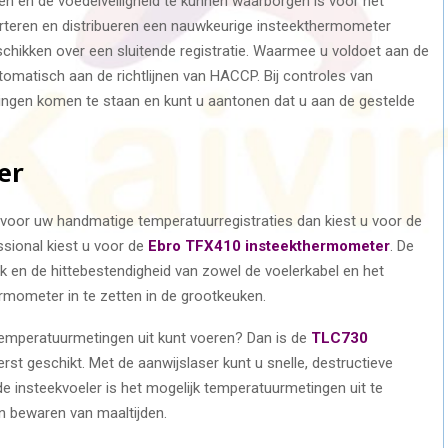
en en de voedelveiligheid te kunnen waarborgen is voor het
porteren en distribueren een nauwkeurige insteekthermometer
chikken over een sluitende registratie. Waarmee u voldoet aan de
omatisch aan de richtlijnen van HACCP. Bij controles van
singen komen te staan en kunt u aantonen dat u aan de gestelde
er
voor uw handmatige temperatuurregistraties dan kiest u voor de
sional kiest u voor de
Ebro TFX410 insteekthermometer
. De
k en de hittebestendigheid van zowel de voelerkabel en het
mometer in te zetten in de grootkeuken.
emperatuurmetingen uit kunt voeren? Dan is de
TLC730
rst geschikt. Met de aanwijslaser kunt u snelle, destructieve
de insteekvoeler is het mogelijk temperatuurmetingen uit te
en bewaren van maaltijden.