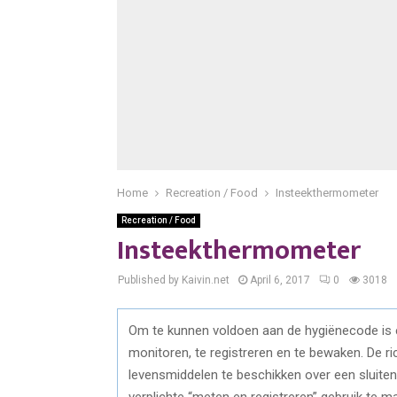
Home
Recreation / Food
Insteekthermometer
Recreation / Food
Insteekthermometer
Published by Kaivin.net
April 6, 2017
0
3018
Om te kunnen voldoen aan de hygiënecode is
monitoren, te registreren en te bewaken. De r
levensmiddelen te beschikken over een sluiten
verplichte “meten en registreren” gebruik te