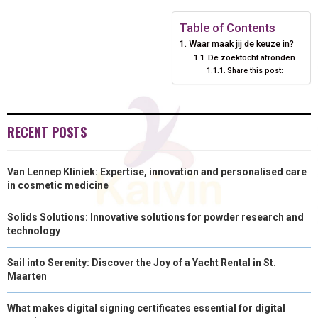
E
E
E
E
E
I
B
E
E
L
Table of Contents
Waar maak jij de keuze in?
O
O
O
O
O
T
O
R
D
De zoektocht afronden
Share this post:
N
N
N
N
N
T
O
E
I
E
K
S
N
R
T
RECENT POSTS
)
Van Lennep Kliniek: Expertise, innovation and personalised care
in cosmetic medicine
Solids Solutions: Innovative solutions for powder research and
technology
Sail into Serenity: Discover the Joy of a Yacht Rental in St.
Maarten
What makes digital signing certificates essential for digital