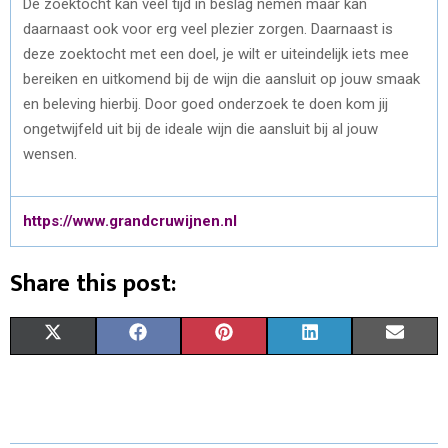
De zoektocht kan veel tijd in beslag nemen maar kan
daarnaast ook voor erg veel plezier zorgen. Daarnaast is
deze zoektocht met een doel, je wilt er uiteindelijk iets mee
bereiken en uitkomend bij de wijn die aansluit op jouw smaak
en beleving hierbij. Door goed onderzoek te doen kom jij
ongetwijfeld uit bij de ideale wijn die aansluit bij al jouw
wensen.
https://www.grandcruwijnen.nl
Share this post:
S
S
S
S
S
X
F
P
L
E
H
H
H
H
H
(
A
I
I
M
A
A
A
A
A
T
C
N
N
A
R
R
R
R
R
W
E
T
K
I